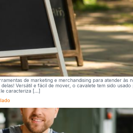
erramentas de marketing e merchandising para atender às 
elas! Versátil e fácil de mover, o cavalete tem sido usado 
Ele caracteriza […]
clado