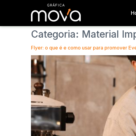
H
Categoria:
Material Im
Flyer: o que é e como usar para promover Ev